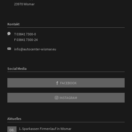
23970 Wismar
Kontakt
T 03841 7300-0
F 03841 7300-24
info@autocenter-wismar.eu
Social Media
FACEBOOK
INSTAGRAM
Aktuelles
1. Sparkassen Firmenlauf in Wismar
08.