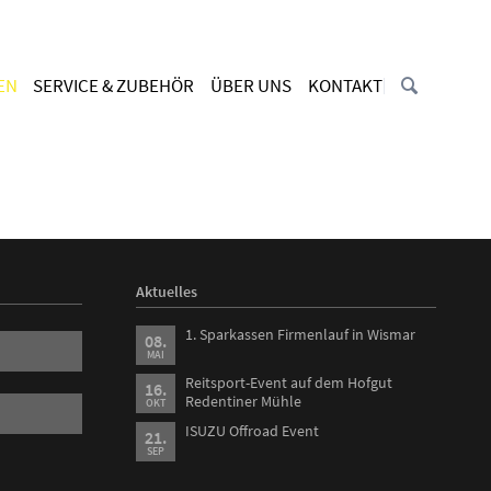
Navigation
überspringen
EN
SERVICE & ZUBEHÖR
ÜBER UNS
KONTAKT
Unternehmen
MOBILITÄT
Ansprechpartner & Team
Ersatzfahrzeug
Stellenangebote
Aktuelles
Aktuelles
1. Sparkassen Firmenlauf in Wismar
08.
MAI
Reitsport-Event auf dem Hofgut
16.
Redentiner Mühle
OKT
ISUZU Offroad Event
21.
SEP