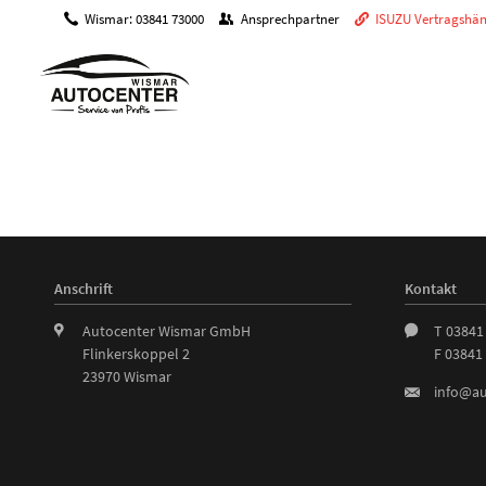
Wismar: 03841 73000
Ansprechpartner
ISUZU Vertragshän
ANGEBOTE
Wussten Sie schon?
Opel 5plus Service
Anschrift
Kontakt
Autocenter Wismar GmbH
T 03841
CHECKS / INSPEKTIONEN
Flinkerskoppel 2
F 03841
23970 Wismar
info@au
Inspektionen & Wartung
Hauptuntersuchung