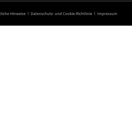
gation
tliche Hinweise
Datenschutz- und Cookie-Richtlinie
Impressum
springen