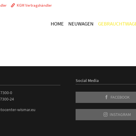
dler
KGM Vertragshändler
HOME
NEUWAGEN
GEBRAUCHTWAG
GARANTIE
Herstellergarantie
Opel FlexCare
Mobilitätsgarantie
Social Media
 7300-0
FACEBOOK
TEILE / REPARATUREN
 7300-24
tocenter-wismar.eu
Ersatzteile Zubehör
INSTAGRAM
Unfall und Glasreparaturen
Autolackierung